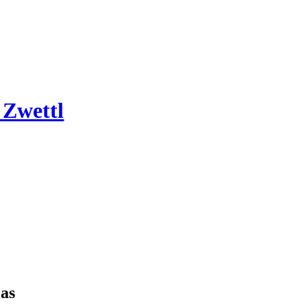
 Zwettl
las