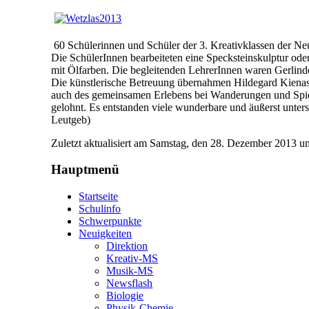
60 Schülerinnen und Schüler der 3. Kreativklassen der Ne
Die SchülerInnen bearbeiteten eine Specksteinskulptur oder 
mit Ölfarben. Die begleitenden LehrerInnen waren Gerli
Die künstlerische Betreuung übernahmen Hildegard Kienast 
auch des gemeinsamen Erlebens bei Wanderungen und Spielen
gelohnt. Es entstanden viele wunderbare und äußerst unte
Leutgeb)
Zuletzt aktualisiert am Samstag, den 28. Dezember 2013 
Hauptmenü
Startseite
Schulinfo
Schwerpunkte
Neuigkeiten
Direktion
Kreativ-MS
Musik-MS
Newsflash
Biologie
Physik-Chemie