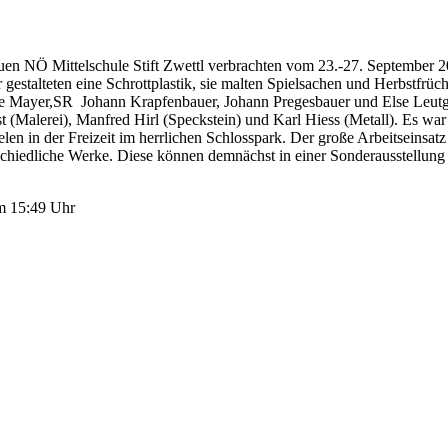
uen NÖ Mittelschule Stift Zwettl verbrachten vom 23.-27. September 20
gestalteten eine Schrottplastik, sie malten Spielsachen und Herbstfrüc
nde Mayer,SR Johann Krapfenbauer, Johann Pregesbauer und Else Leut
(Malerei), Manfred Hirl (Speckstein) und Karl Hiess (Metall). Es war
 in der Freizeit im herrlichen Schlosspark. Der große Arbeitseinsatz 
rschiedliche Werke. Diese können demnächst in einer Sonderausstellun
um 15:49 Uhr